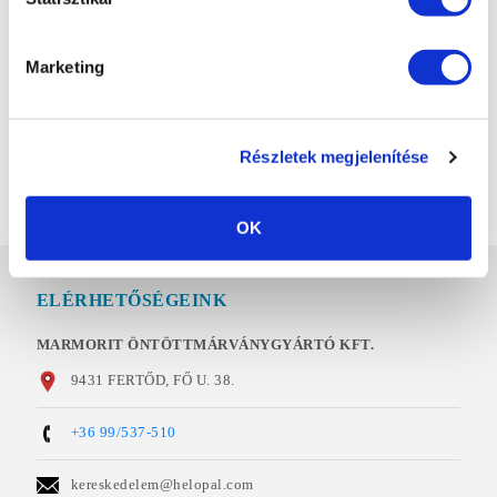
KÜLÖNLEGES
KÍVÁNSÁGOK
Marketing
10 cm-t meghaladó oldalsó
laminálás
Részletek megjelenítése
beépített szellőzőnyílások
OK
ELÉRHETŐSÉGEINK
MARMORIT ÖNTÖTTMÁRVÁNYGYÁRTÓ KFT.
9431 FERTŐD, FŐ U. 38.
+36 99/537-510
kereskedelem@helopal.com