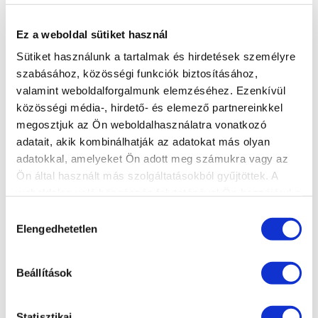
MÉRETEK
SZÍNVARIÁCIÓK
Ez a weboldal sütiket használ
Hosszúság: 405 cm-ig
Szélesség: 60 cm-ig
Sütiket használunk a tartalmak és hirdetések személyre
Vastagság: 1,7 cm
szabásához, közösségi funkciók biztosításához,
valamint weboldalforgalmunk elemzéséhez. Ezenkívül
Profil: 4 cm
66 - fehér
közösségi média-, hirdető- és elemező partnereinkkel
megosztjuk az Ön weboldalhasználatra vonatkozó
A weboldalon és a prospektusban
adatait, akik kombinálhatják az adatokat más olyan
TECHNIKAI JELLEMZŐK
látható termékszínek csak
adatokkal, amelyeket Ön adott meg számukra vagy az
tájékoztató jellegűek. Megrendelés
Ön által használt más szolgáltatásokból gyűjtöttek. A
Különleges víztaszító
weboldalon való böngészés folytatásával Ön hozzájárul a
előtt feltétlenül tekintse meg
faforgácslap V 100/E 1
sütik használatához.
viszonteladó partnereinknél
Hozzájárulás
Felületképzés: rugalmas
Elengedhetetlen
kiválasztása
elhelyezett termékmintáinkat. A
dekoritlemez DIN 16926
tévesen kiválasztott termékszínek
Profilképzés kettős hajlattal
okozta reklamációk miatt nem
Beállítások
lekerkítve
vállalunk felelősséget.
Statisztikai