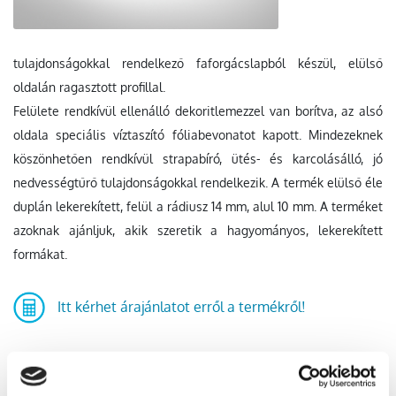
tulajdonságokkal rendelkező faforgácslapból készül, elülső
oldalán ragasztott profillal.
Felülete rendkívül ellenálló dekoritlemezzel van borítva, az alsó
oldala speciális víztaszító fóliabevonatot kapott. Mindezeknek
köszönhetően rendkívül strapabíró, ütés- és karcolásálló, jó
nedvességtűrő tulajdonságokkal rendelkezik. A termék elülső éle
duplán lekerekített, felül a rádiusz 14 mm, alul 10 mm. A terméket
azoknak ajánljuk, akik szeretik a hagyományos, lekerekített
formákat.
Itt kérhet árajánlatot erről a termékről!