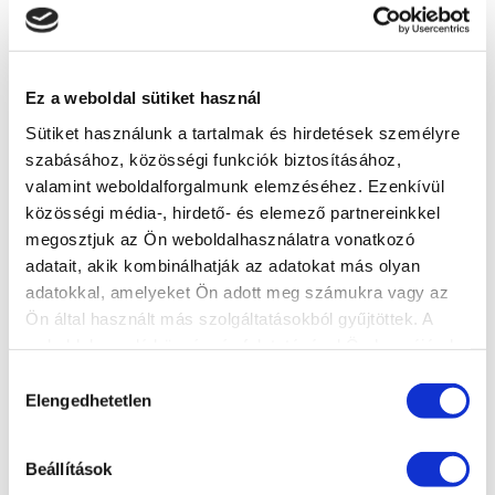
Szélesség: 60 cm-ig
Vastagság: 1,7 cm
Profil: 2,8 cm
832M
Ez a weboldal sütiket használ
Sütiket használunk a tartalmak és hirdetések személyre
szabásához, közösségi funkciók biztosításához,
ANYAGTULAJDONSÁGOK
valamint weboldalforgalmunk elemzéséhez. Ezenkívül
közösségi média-, hirdető- és elemező partnereinkkel
Nyomószilárdság: 104 N/mm2
830M
megosztjuk az Ön weboldalhasználatra vonatkozó
Hajlítószilárdság: 22,5 N/mm2
adatait, akik kombinálhatják az adatokat más olyan
Hőmérséklettűrés: -40 °C-tól
adatokkal, amelyeket Ön adott meg számukra vagy az
+80 °C-ig
Ön által használt más szolgáltatásokból gyűjtöttek. A
Hővezetési tényező: 0,373
weboldalon való böngészés folytatásával Ön hozzájárul a
sütik használatához.
840M
W/mK
Hozzájárulás
Elengedhetetlen
Vízfelvevő képesség: 0,2
kiválasztása
súlyszázalék alatt
A weboldalon és a prospektusban
Sűrűség: 2018kg/m3
látható termékszínek csak
Beállítások
tájékoztató jellegűek. Megrendelés