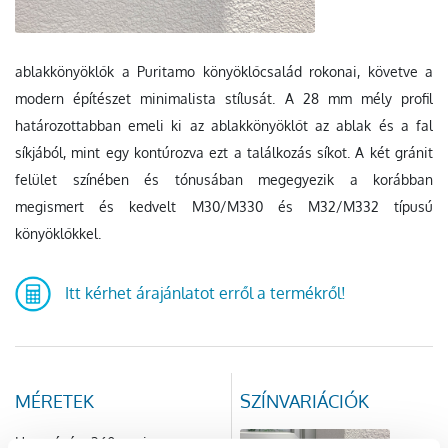
ablakkönyöklők a Puritamo könyöklőcsalád rokonai, követve a
modern építészet minimalista stílusát. A 28 mm mély profil
határozottabban emeli ki az ablakkönyöklőt az ablak és a fal
síkjából, mint egy kontúrozva ezt a találkozás síkot. A két gránit
felület színében és tónusában megegyezik a korábban
megismert és kedvelt M30/M330 és M32/M332 típusú
könyöklőkkel.
Itt kérhet árajánlatot erről a termékről!
MÉRETEK
SZÍNVARIÁCIÓK
Hosszúság: 360 cm-ig