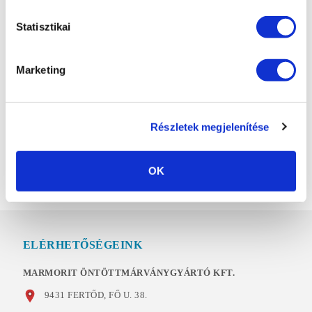
előtt feltétlenül tekintse meg
Statisztikai
KÜLÖNLEGES
viszonteladó partnereinknél
KÍVÁNSÁGOK
elhelyezett termékmintáinkat. A
Marketing
tévesen kiválasztott termékszínek
A Contour termékek a Helopal
okozta reklamációk miatt nem
termékcsalád tagja. Fizikai
vállalunk felelősséget.
tulajdonságai mindenben
Részletek megjelenítése
megegyeznek a Helopal
termékek tulajdonságaival.
OK
ELÉRHETŐSÉGEINK
MARMORIT ÖNTÖTTMÁRVÁNYGYÁRTÓ KFT.
9431 FERTŐD, FŐ U. 38.