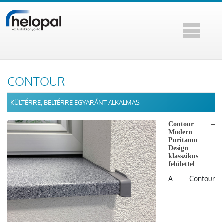
CONTOUR
KÜLTÉRRE, BELTÉRRE EGYARÁNT ALKALMAS
Contour –
Modern
Puritamo
Design
klasszikus
felülettel
A Contour