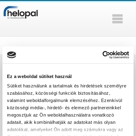
ELÉRHETŐSÉGEINK
Ez a weboldal sütiket használ
MARMORIT ÖNTÖTTMÁRVÁNYGYÁRTÓ KFT.
Sütiket használunk a tartalmak és hirdetések személyre
9431 FERTŐD, FŐ U. 38.
szabásához, közösségi funkciók biztosításához,
valamint weboldalforgalmunk elemzéséhez. Ezenkívül
+36 99/537-510
közösségi média-, hirdető- és elemező partnereinkkel
megosztjuk az Ön weboldalhasználatra vonatkozó
kereskedelem@helopal.com
adatait, akik kombinálhatják az adatokat más olyan
adatokkal, amelyeket Ön adott meg számukra vagy az
KÖVESS MINKET A FACEBOOKON IS!